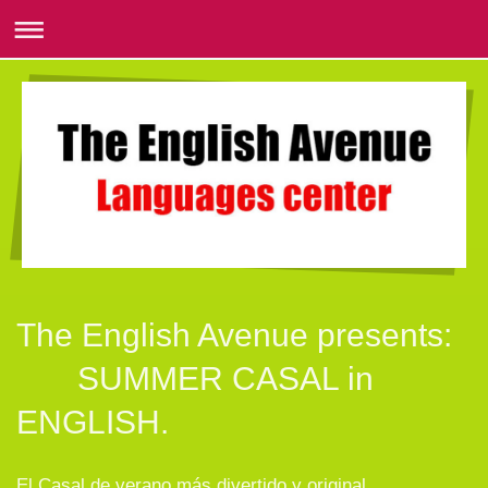
The English Avenue presents:
SUMMER CASAL in
ENGLISH.
El Casal de verano más divertido y original.