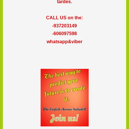
tardes.
CALL US on the:
-937203149
-606097598
whatsapp&viber